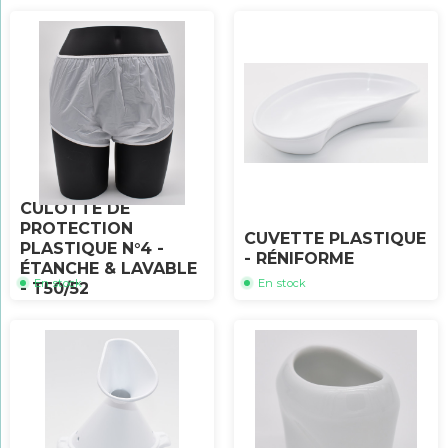
CULOTTE DE
PROTECTION
CUVETTE PLASTIQUE
PLASTIQUE N°4 -
- RÉNIFORME
ÉTANCHE & LAVABLE
En stock
En stock
- T50/52