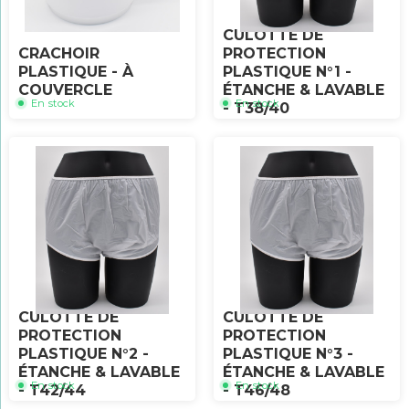
CULOTTE DE
CRACHOIR
PROTECTION
PLASTIQUE - À
PLASTIQUE N°1 -
COUVERCLE
ÉTANCHE & LAVABLE
En stock
En stock
- T38/40
CULOTTE DE
CULOTTE DE
PROTECTION
PROTECTION
PLASTIQUE N°2 -
PLASTIQUE N°3 -
ÉTANCHE & LAVABLE
ÉTANCHE & LAVABLE
En stock
En stock
- T42/44
- T46/48